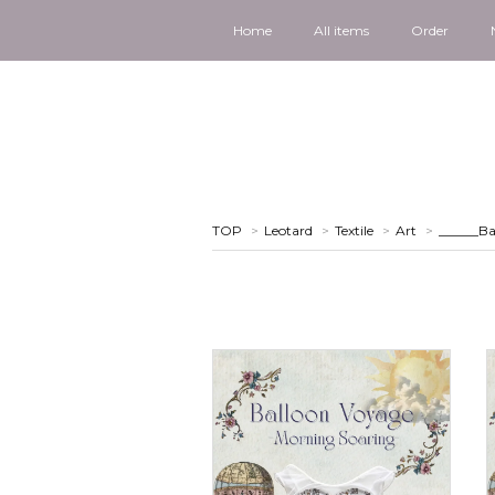
Home
All items
Order
TOP
>
Leotard
>
Textile
>
Art
>
______Ba