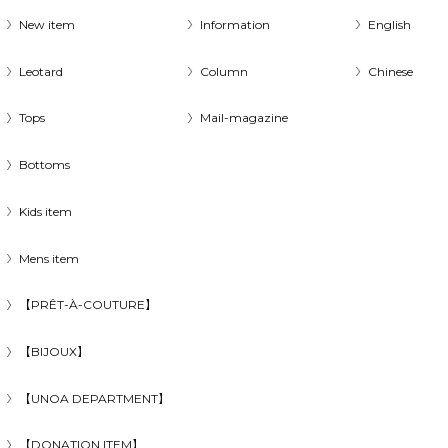
New item
Information
English
Leotard
Column
Chinese
Tops
Mail-magazine
Bottoms
Kids item
Mens item
【PRÊT-À-COUTURE】
【BIJOUX】
【UNOA DEPARTMENT】
【DONATION ITEM】