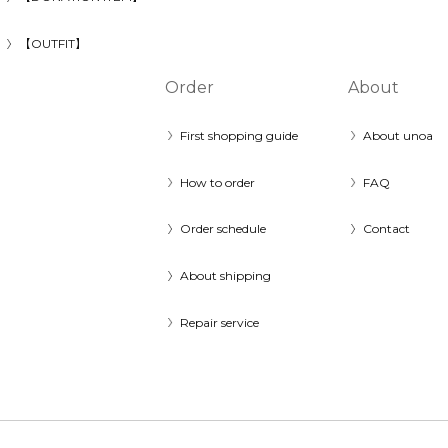
【OUTFIT】
Order
About
First shopping guide
About unoa
How to order
FAQ
Order schedule
Contact
About shipping
Repair service