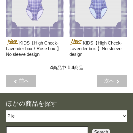
KIDS【High Check-
KIDS【High Check-
Lavender box-/-Rose box-】
Lavender box-】No sleeve
No sleeve design
design
4
1
4
商品中
-
商品
前へ
次へ
ほかの商品を探す
Search