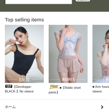
Top selling items
【Developpe-
■ Arm found
■【Noble short
BLACK-】No sleeve
sleeve
pants】
ホーム