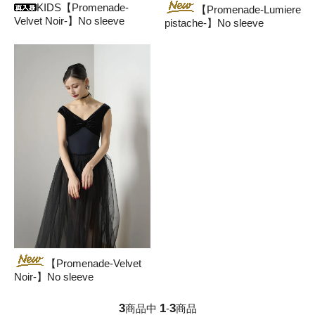
KIDS【Promenade-
【Promenade-Lumiere
Velvet Noir-】No sleeve
pistache-】No sleeve
【Promenade-Velvet
Noir-】No sleeve
3
1
3
商品中
-
商品