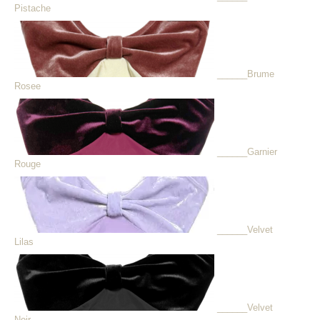
Pistache
______Brume
Rosee
______Garnier
Rouge
______Velvet
Lilas
______Velvet
Noir