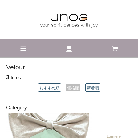
Velour
3
Items
おすすめ順
価格順
新着順
Category
______Lumiere