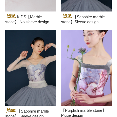
KIDS【Marble
【Sapphire marble
stone】 No sleeve design
stone】Sleeve design
【Purplish marble stone】
【Sapphire marble
Pique design
stone】 Sleeve design