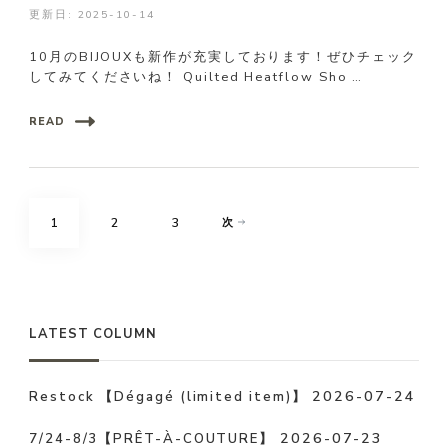
更新日:
2025-10-14
10月のBIJOUXも新作が充実しております！ぜひチェック
してみてくださいね！ Quilted Heatflow Sho …
READ
投
固
固
固
1
2
3
次
稿
の
定
定
定
ペ
ペ
ペ
ペ
LATEST COLUMN
ー
ジ
ー
ー
ー
2026-07-24
Restock 【Dégagé (limited item)】
送
ジ
ジ
ジ
り
2026-07-23
7/24-8/3【PRÊT-À-COUTURE】