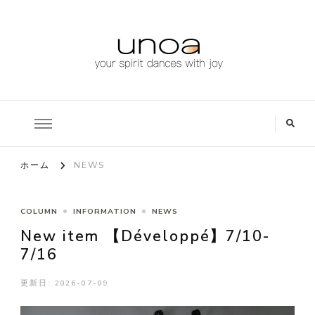
www.unoa-jp.com
ハイセンスバレエウェアブランド、unoa（ウノア）公式ブログ
ホーム
NEWS
COLUMN
INFORMATION
NEWS
New item 【Développé】7/10-
7/16
更新日:
2026-07-09