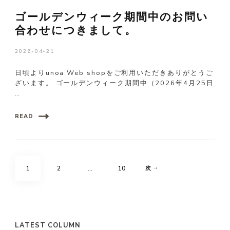
ゴールデンウィーク期間中のお問い
合わせにつきまして。
2026-04-21
日頃よりunoa Web shopをご利用いただきありがとうご
ざいます。 ゴールデンウィーク期間中（2026年4月25日
…
READ
投
固
固
固
1
2
…
10
次
稿
の
定
定
定
ペ
ペ
ペ
ペ
LATEST COLUMN