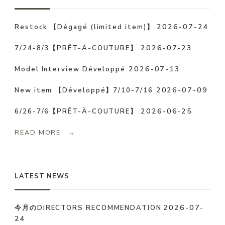
ー
ジ
ー
ー
ー
2026-07-24
Restock 【Dégagé (limited item)】
送
ジ
ジ
ジ
り
2026-07-23
7/24-8/3【PRÊT-À-COUTURE】
2026-07-13
Model Interview Développé
2026-07-09
New item 【Développé】7/10-7/16
2026-06-25
6/26-7/6【PRÊT-À-COUTURE】
READ MORE →
LATEST NEWS
2026-07-
今月のDIRECTORS RECOMMENDATION
24