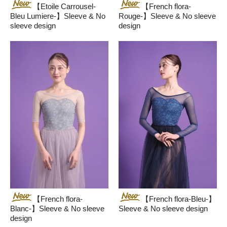
【Etoile Carrousel-
【French flora-
Bleu Lumiere-】Sleeve & No
Rouge-】Sleeve & No sleeve
sleeve design
design
【French flora-
【French flora-Bleu-】
Blanc-】Sleeve & No sleeve
Sleeve & No sleeve design
design