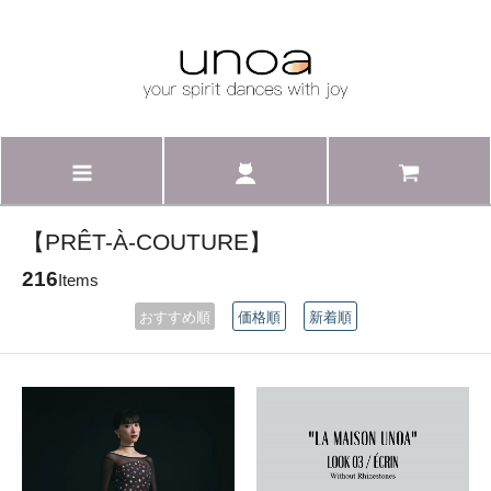
【PRÊT-À-COUTURE】
216
Items
おすすめ順
価格順
新着順