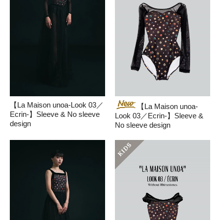
【La Maison unoa-Look 03／
【La Maison unoa-
Ecrin-】Sleeve & No sleeve
Look 03／Ecrin-】Sleeve &
design
No sleeve design