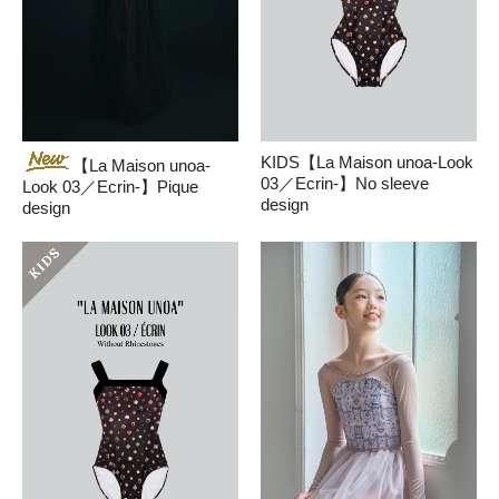
KIDS【La Maison unoa-Look
【La Maison unoa-
03／Ecrin-】No sleeve
Look 03／Ecrin-】Pique
design
design