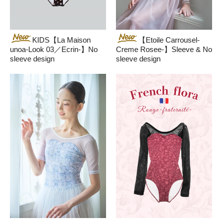
KIDS【La Maison
【Etoile Carrousel-
unoa-Look 03／Ecrin-】No
Creme Rosee-】Sleeve & No
sleeve design
sleeve design