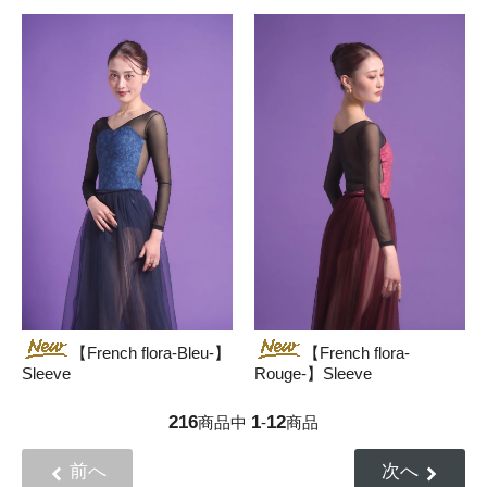
【French flora-Bleu-】
【French flora-
Sleeve
Rouge-】Sleeve
216
1
12
商品中
-
商品
前へ
次へ