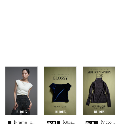
■【Frame Top】Ivory
■【Glossy】Velour-Moon River-
■【Victorian cats Black berry】Arm foundation luxe