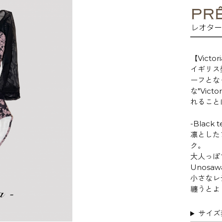
【Victor
イギリス
ーフとな
な"Vict
れることに
-Black t
凛とした
ク。
大人っぽ
Unos
小さなレ
纏うとよ
サイズ