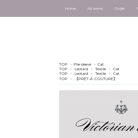
Home
All items
Order
TOP
>
Plie sleeve
>
Cat
TOP
>
Leotard
>
Textile
>
Cat
TOP
>
Leotard
>
Textile
>
Cat
TOP
>
【PRÊT-À-COUTURE】