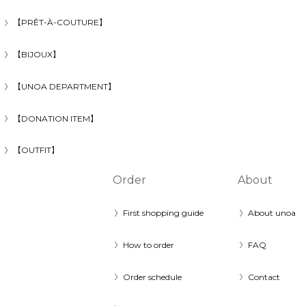
【PRÊT-À-COUTURE】
【BIJOUX】
【UNOA DEPARTMENT】
【DONATION ITEM】
【OUTFIT】
Order
About
First shopping guide
About unoa
How to order
FAQ
Order schedule
Contact