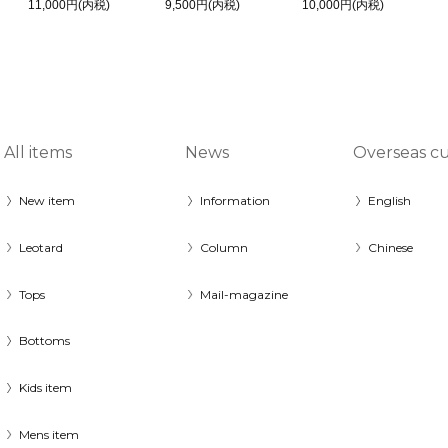
11,000円(内税)
9,500円(内税)
10,000円(内税)
All items
News
Overseas c
New item
Information
English
Leotard
Column
Chinese
Tops
Mail-magazine
Bottoms
Kids item
Mens item