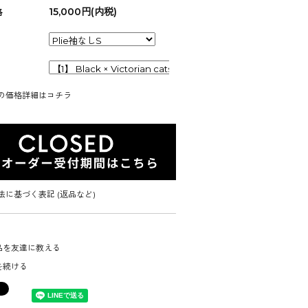
15,000円(内税)
格
の価格詳細はコチラ
法に基づく表記 (返品など)
品を友達に教える
を続ける