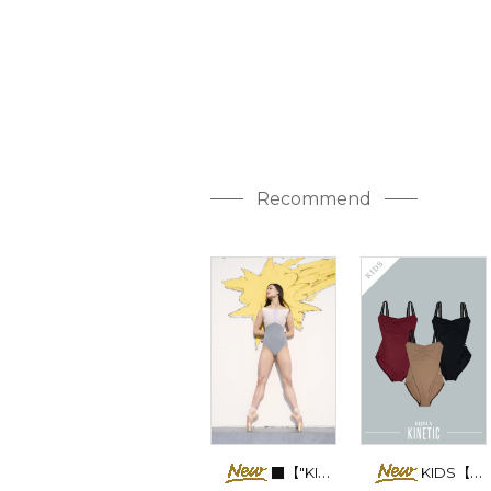
Recommend
■【"KINETIC" Degage AXIS】No sleeve
KIDS【Developpe】No sleeve