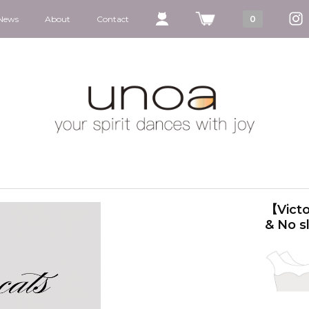
News
About
Contact
0
【Victo
& No s