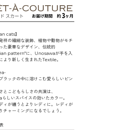
ian cats】
発祥の繊細な装飾、植物や動物がモチ
った豪華なデザイン、伝統的
orian pattern"に、Unosawaが手を入
より新しく生まれたTextile。
ea-
ブラックの中に溶けこむ愛らしいピン
さとこどもらしさの共演は、
awaらしいスパイスの効いたカラー。
ディが纏うとよりレディに。レディが
りチャーミングになるでしょう。
表