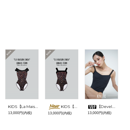
KIDS【La Maison unoa-Look 03／Ecrin-】No sleeve design
KIDS【La Maison unoa-Look 03／Ecrin-】No sleeve design
【Developpe-BLACK-】No sleeve
13,000円(内税)
13,000円(内税)
13,000円(内税)