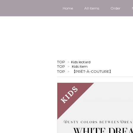
Home
All items
Order
TOP
>
Kids leotard
TOP
>
Kids item
TOP
>
【PRÊT-À-COUTURE】