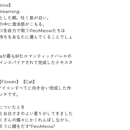
eow】
dreaming-
とした朝。吐く息が白い。
の中に清涼感がこもる。
つ生命力で唄うPeoMeowたちは
持ちをあなたに運んでくることでしょ
awaが最も好むロマンティックバレエの
インスパイアされて完成したテキスタ
Flower】【Cat】
のアイコンすべてに向き合い完成した作
ンチです。
についたとき
とお日さまのよい香りがしてきました
くさんの蝶々にかくれんぼしながら、
うに顔をだす"PeoMeow"