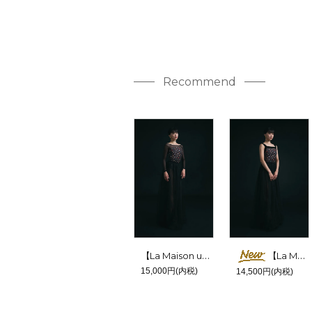
Recommend
【La Maison unoa-Look 03／Ecrin-】Sleeve & No sleeve design
【La Maison unoa-Look 03／Ecrin-】Pique design
15,000円(内税)
14,500円(内税)