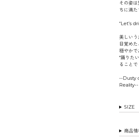
その姿は
ちに満た
“Let’s dr
美しいう
目覚めた
穏やかで
"踊りた
ることで
--Dusty
Reality--
SIZE
商品情