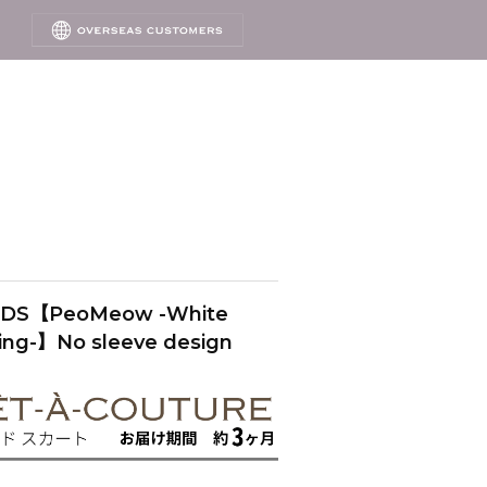
IDS【PeoMeow -White
ing-】No sleeve design