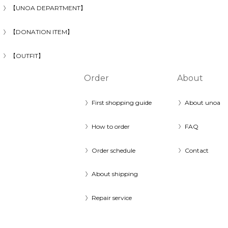
【UNOA DEPARTMENT】
【DONATION ITEM】
【OUTFIT】
Order
About
First shopping guide
About unoa
How to order
FAQ
Order schedule
Contact
About shipping
Repair service