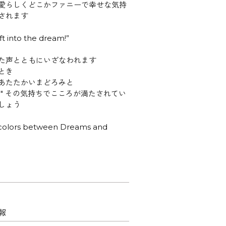
愛らしくどこかファニーで幸せな気持
されます
ift into the dream!”
た声とともにいざなわれます
とき
あたたかいまどろみと
い" その気持ちでこころが満たされてい
しょう
 colors between Dreams and
報