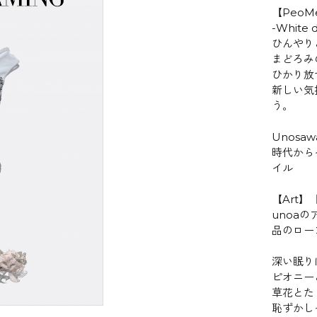
【PeoM
-White 
ひんやり
まどろみ
ひかり放
新しい気
う。
Unos
時代から
イル
【Art】【
unoa
品のロー
深い眠り
ピオニー
草花とた
恥ずかしそ