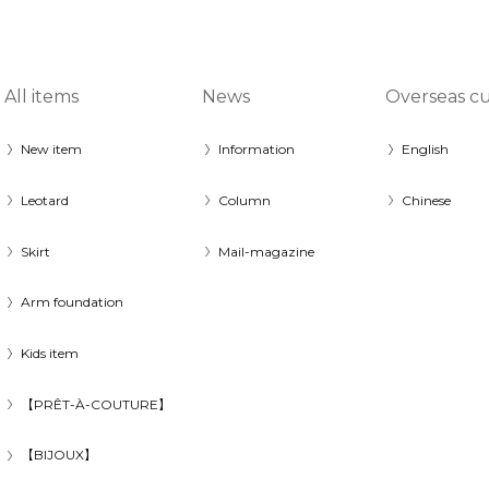
All items
News
Overseas c
New item
Information
English
Leotard
Column
Chinese
Skirt
Mail-magazine
Arm foundation
Kids item
【PRÊT-À-COUTURE】
【BIJOUX】