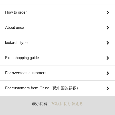
How to order
About unoa
leotard type
First shopping guide
For overseas customers
For customers from China（致中国的顧客）
表示切替 :
PC版に切り替える