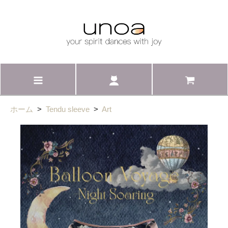
ホーム
>
Tendu sleeve
>
Art