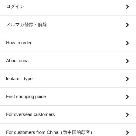
ログイン
メルマガ登録・解除
How to order
About unoa
leotard type
First shopping guide
For overseas customers
For customers from China（致中国的顧客）